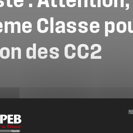
ste
:
Attention,
ème
Classe
po
ion
des
CC2
R