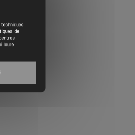
Contact
Location de salles
es techniques
tiques, de
Trouver un artisan
 centres
eilleure
Devenir adhérent
Espace adhérent
E
Nos partenaires
Billetterie