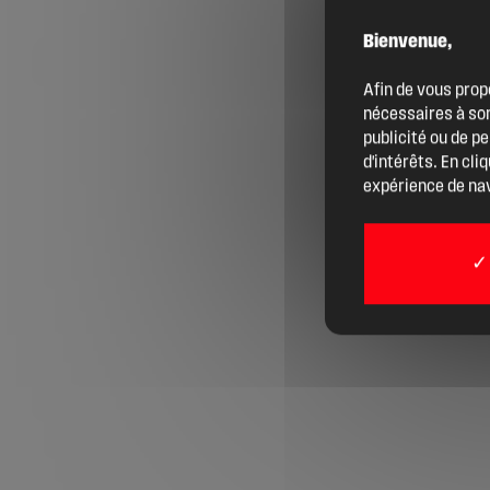
Bienvenue,
Agenda
Afin de vous prop
nécessaires à son
Actualités
publicité ou de p
d'intérêts. En cli
expérience de nav
Boîte à outils
Boutique