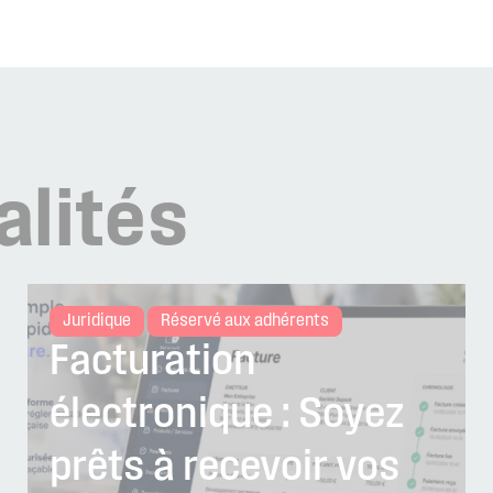
alités
Juridique
Réservé aux adhérents
Facturation
électronique : Soyez
prêts à recevoir vos