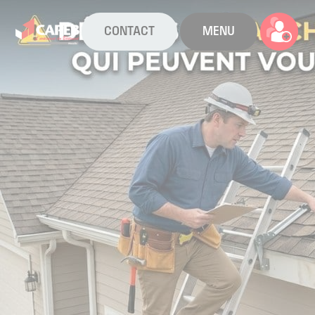
CONTACT
MENU
La CAPEB
Nos services
Agenda
Actualités
Boîte à outils
Boutique
Contact