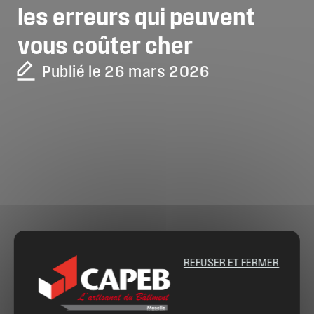
les
erreurs
qui
peuvent
vous
coûter
cher
Publié le 26 mars 2026
REFUSER ET FERMER