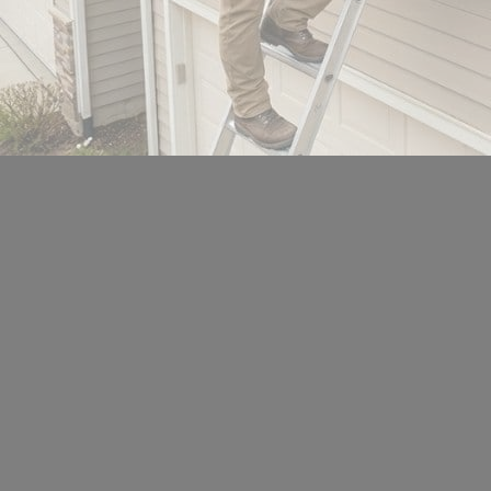
Location de salles
Trouver un artisan
Devenir adhérent
Espace adhérent
Nos partenaires
Billetterie