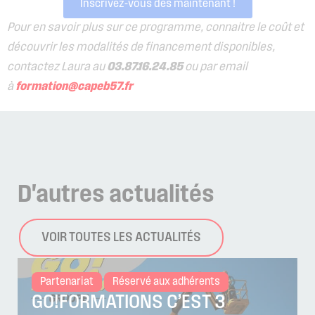
Inscrivez-vous dès maintenant !
Pour en savoir plus sur ce programme, connaitre le coût et
découvrir les modalités de financement disponibles,
contactez Laura au
03.87.16.24.85
ou par email
à
formation@capeb57.fr
D'autres
actualités
VOIR TOUTES LES ACTUALITÉS
Partenariat
Réservé aux adhérents
GO!FORMATIONS C’EST 3