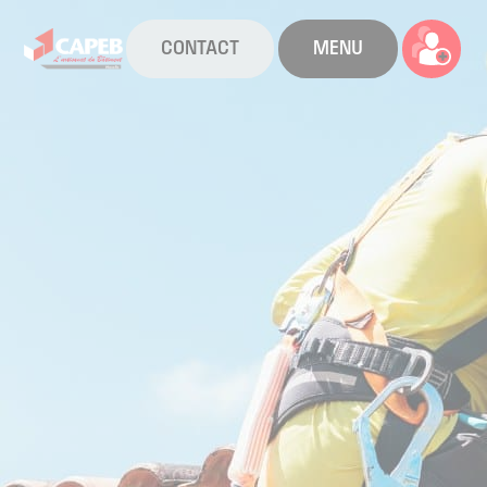
CONTACT
MENU
La CAPEB
Nos services
Agenda
Actualités
Boîte à outils
Boutique
Contact