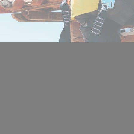
Location de salles
Trouver un artisan
Devenir adhérent
Espace adhérent
Nos partenaires
Billetterie