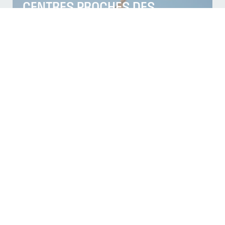
CENTRES PROCHES DES
ADHÉRENTS CAPEB MOSELLE :
WOIPPY, YUTZ & SAINT-AVOLD !
Publié le 27 juillet 2026