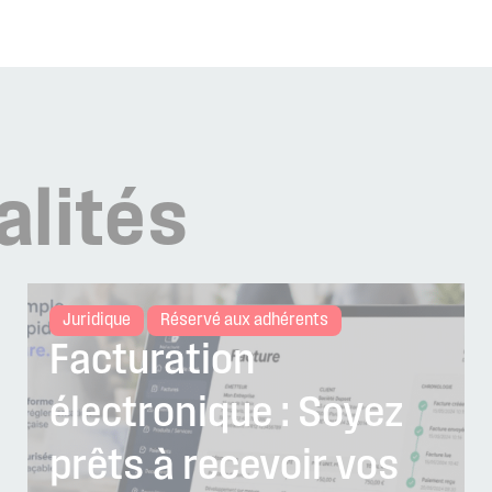
alités
Juridique
Réservé aux adhérents
Facturation
électronique : Soyez
prêts à recevoir vos