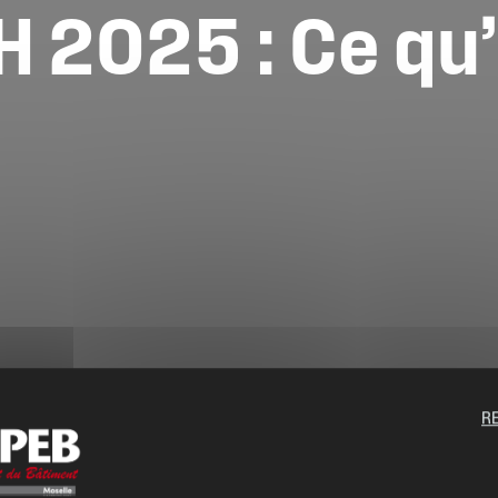
H
2025
:
Ce
qu’
R