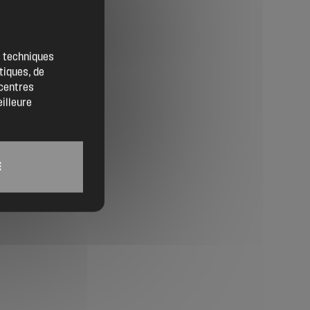
Contact
Location de salles
es techniques
tiques, de
Trouver un artisan
 centres
eilleure
Devenir adhérent
Espace adhérent
E
Nos partenaires
Billetterie