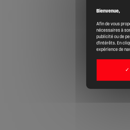
Bienvenue,
Agenda
Afin de vous prop
nécessaires à son
Actualités
publicité ou de p
d'intérêts. En cli
expérience de nav
Boîte à outils
Boutique