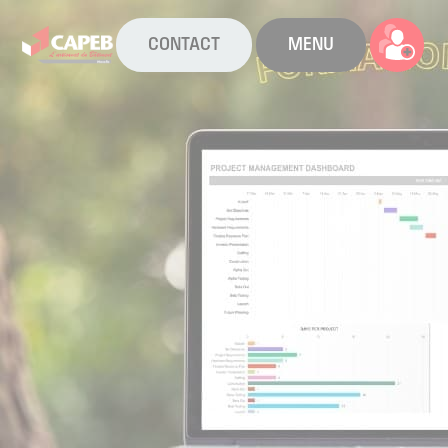
CONTACT
MENU
La CAPEB
Nos services
Agenda
Actualités
Boîte à outils
Boutique
Contact