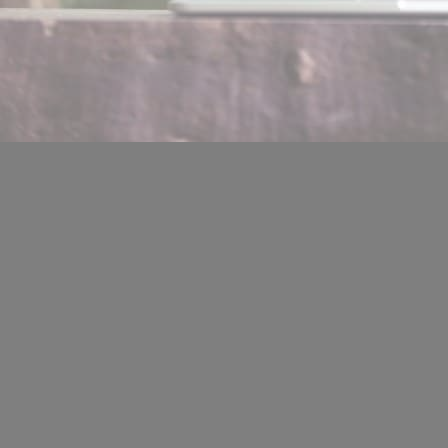
Location de salles
Trouver un artisan
Devenir adhérent
Espace adhérent
Nos partenaires
Billetterie