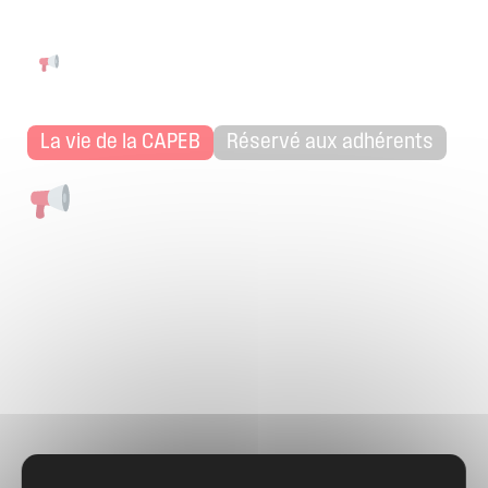
APPELS D’OFFRES DU BAILLEUR INLI : CONSULTEZ-
LES ET RÉPONDEZ, DE NOMBREUX MARCHÉS À LA
CLÉ !
La vie de la CAPEB
Réservé aux adhérents
Appels
d’offres
du
bailleur
INLI
:
Consultez-les
et
répondez,
de
nombreux
marchés
à
la
clé
!
Publié le 30 juin 2025