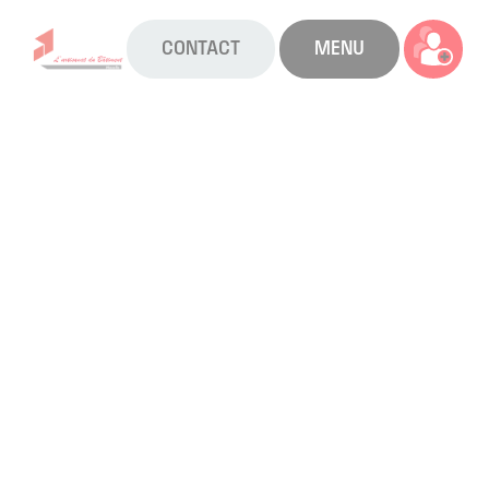
CONTACT
MENU
La CAPEB
Nos services
Agenda
Actualités
Boîte à outils
Boutique
Contact