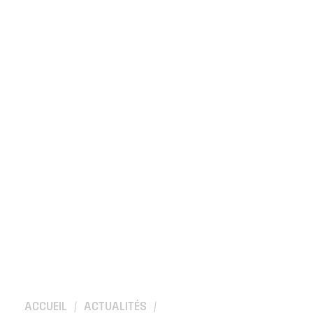
Location de salles
Trouver un artisan
Devenir adhérent
Espace adhérent
Nos partenaires
Billetterie
ACCUEIL
/
ACTUALITÉS
/