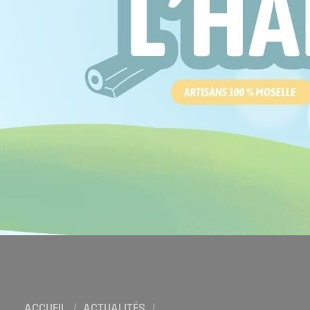
Location de salles
Trouver un artisan
Devenir adhérent
Espace adhérent
Nos partenaires
Billetterie
ACCUEIL
/
ACTUALITÉS
/