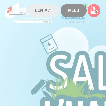
CONTACT
MENU
La CAPEB
Nos services
Agenda
Actualités
Boîte à outils
Boutique
Contact