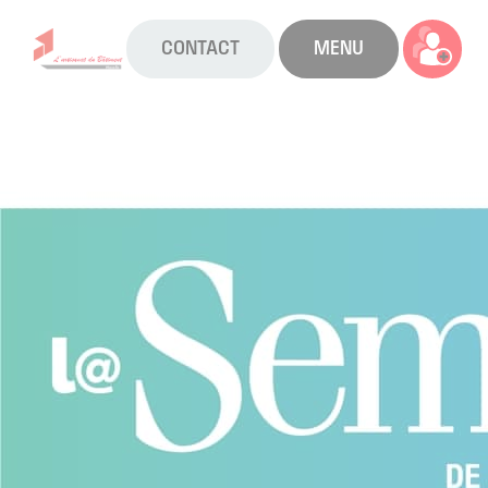
CONTACT
MENU
La CAPEB
Nos services
Agenda
Actualités
Boîte à outils
Boutique
Contact