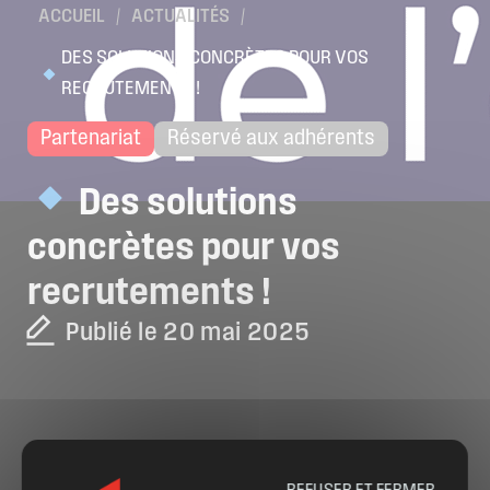
ACCUEIL
/
ACTUALITÉS
/
DES SOLUTIONS CONCRÈTES POUR VOS
RECRUTEMENTS !
Partenariat
Réservé aux adhérents
Des
solutions
concrètes
pour
vos
recrutements
!
Publié le 20 mai 2025