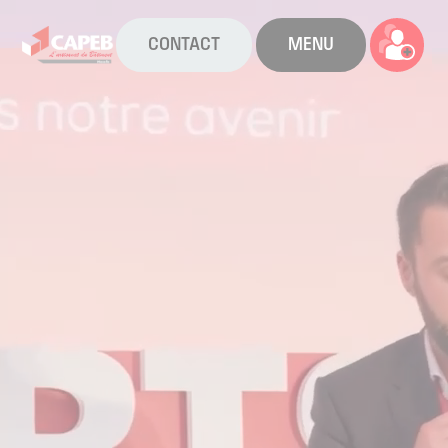
CONTACT
MENU
La CAPEB
Nos services
Agenda
Actualités
Boîte à outils
Boutique
Contact