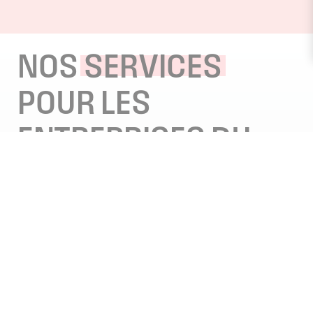
ENTRES
Facturation électronique : Soyez prêts à
MOSELLE :
recevoir vos premières factures au 1er
LD !
septembre 2026 !
NOS
SERVICES
POUR
LES
ENTREPRISES
DU
BTP