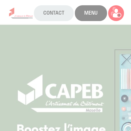
CONTACT
MENU
La CAPEB
Nos services
Agenda
Actualités
Boîte à outils
Boutique
Contact