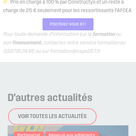
Pris en charge à 100 % par Constructys et un reste à
charge de 25 € seulement pour les ressortissants FAFCEA
Inscrivez-vous ici !
Pour toute demande d’information sur la
formation
ou
son
financement,
contactez notre service formation au
03.87.16.24.85 ou sur formation@capeb57.fr
D'autres
actualités
VOIR TOUTES LES ACTUALITÉS
Partenariat
Réservé aux adhérents