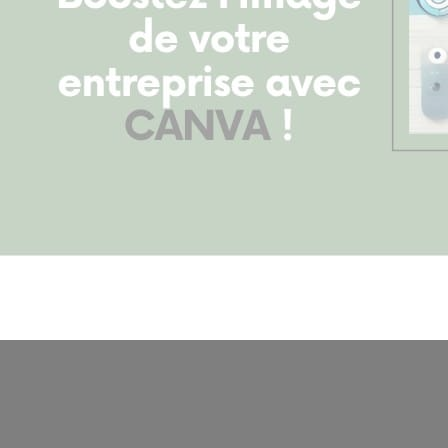
Location de salles
Trouver un artisan
Devenir adhérent
Espace adhérent
Nos partenaires
Billetterie