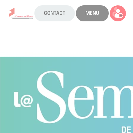
CONTACT
MENU
La CAPEB
Nos services
Agenda
Actualités
Boîte à outils
Boutique
Contact