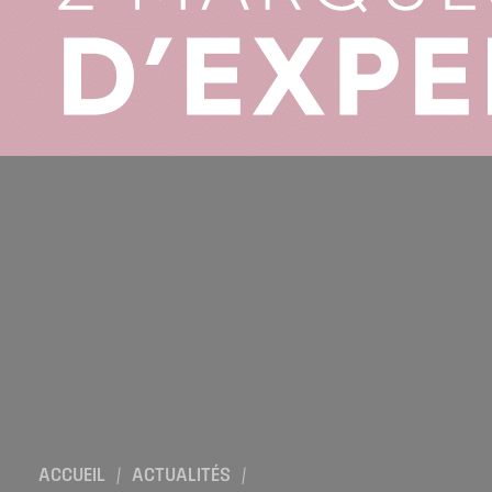
Location de salles
Trouver un artisan
Devenir adhérent
Espace adhérent
Nos partenaires
Billetterie
ACCUEIL
/
ACTUALITÉS
/