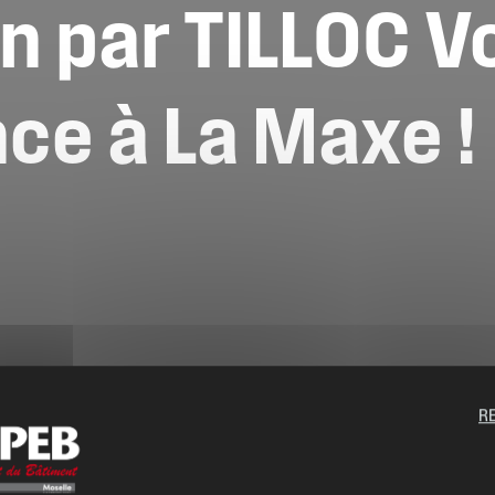
on
par
TILLOC
V
nce
à
La
Maxe
!
R