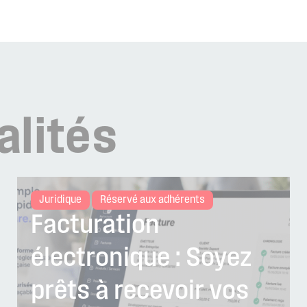
alités
Juridique
Réservé aux adhérents
Facturation
électronique : Soyez
prêts à recevoir vos