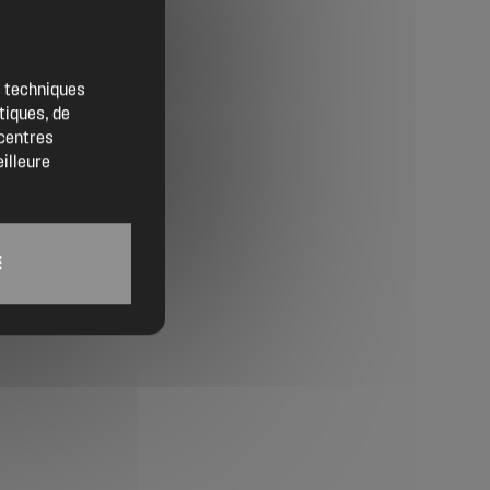
Contact
Location de salles
es techniques
tiques, de
Trouver un artisan
 centres
eilleure
Devenir adhérent
Espace adhérent
E
Nos partenaires
Billetterie