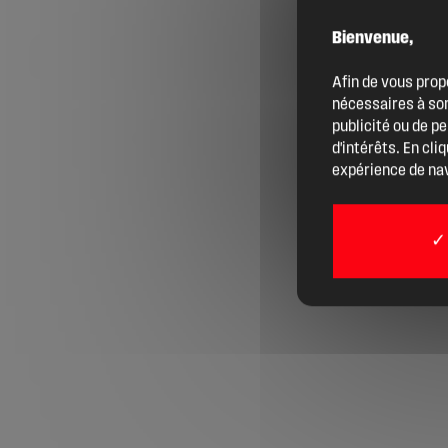
Bienvenue,
Agenda
Afin de vous prop
nécessaires à son
Actualités
publicité ou de p
d'intérêts. En cli
expérience de nav
Boîte à outils
Boutique