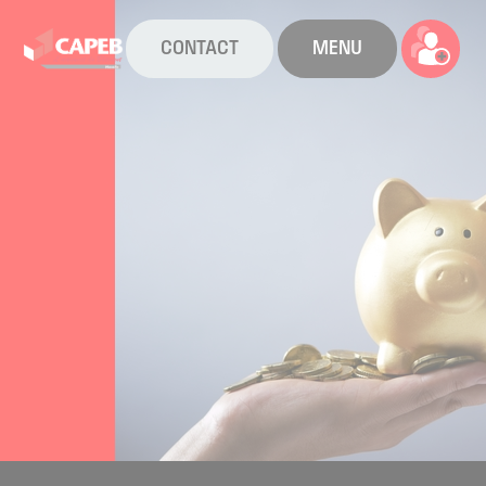
CONTACT
MENU
La CAPEB
Nos services
Agenda
Actualités
Boîte à outils
Boutique
Contact