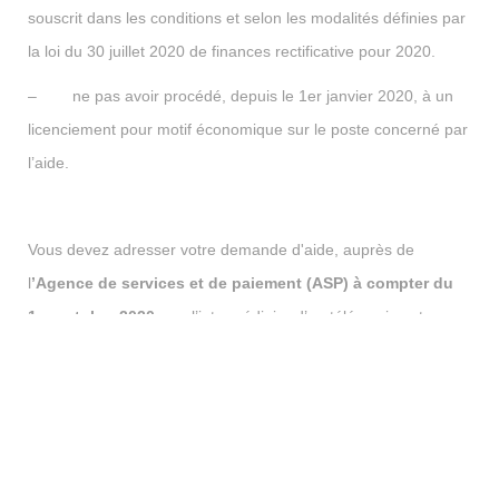
souscrit dans les conditions et selon les modalités définies par
la loi du 30 juillet 2020 de finances rectificative pour 2020.
– ne pas avoir procédé, depuis le 1er janvier 2020, à un
licenciement pour motif économique sur le poste concerné par
l’aide.
Vous devez adresser votre demande d'aide, auprès de
l
’Agence de services et de paiement (ASP) à compter du
1er octobre 2020
, par l’intermédiaire d’un téléservice et ce,
dans un délai maximal de quatre mois suivant la date de début
d’exécution du contrat.
À l’échéance de chaque trimestre, vous devrez fournir une
attestation de présence du salarié pour permettre le
versement de l’aide. Vous disposez d’un délai de 4 mois