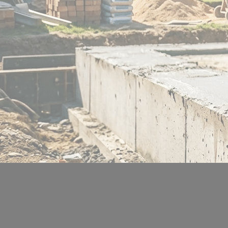
Location de salles
Trouver un artisan
Devenir adhérent
Espace adhérent
Nos partenaires
Billetterie