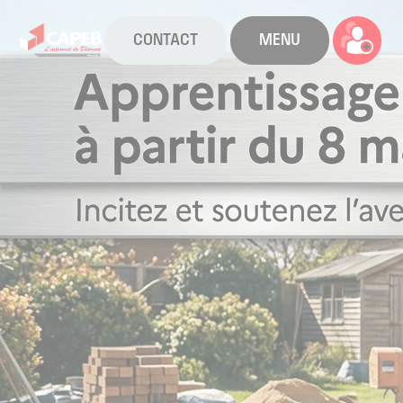
CONTACT
MENU
La CAPEB
Nos services
Agenda
Actualités
Boîte à outils
Boutique
Contact