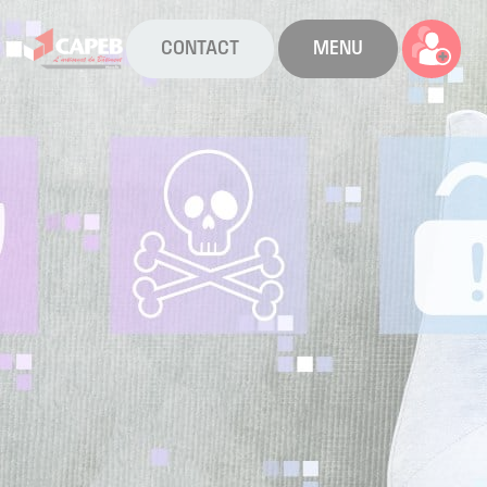
CONTACT
MENU
La CAPEB
Nos services
Agenda
Actualités
Boîte à outils
Boutique
Contact