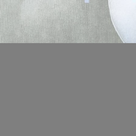
Location de salles
Trouver un artisan
Devenir adhérent
Espace adhérent
Nos partenaires
Billetterie