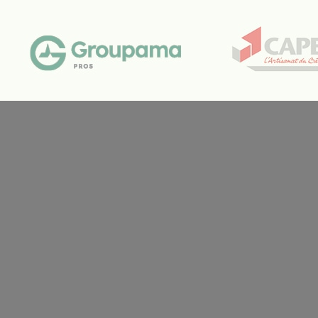
Location de salles
Trouver un artisan
Devenir adhérent
Espace adhérent
Nos partenaires
Billetterie