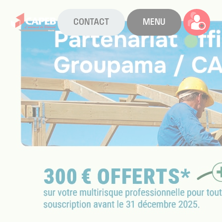
CONTACT
MENU
La CAPEB
Nos services
Agenda
Actualités
Boîte à outils
Boutique
Contact