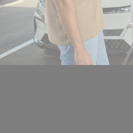
Location de salles
Trouver un artisan
Devenir adhérent
Espace adhérent
Nos partenaires
Billetterie