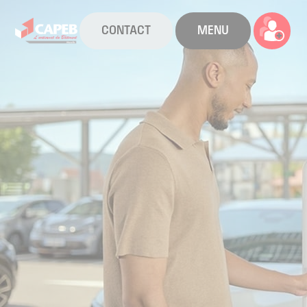
CONTACT
MENU
La CAPEB
Nos services
Agenda
Actualités
Boîte à outils
Boutique
Contact