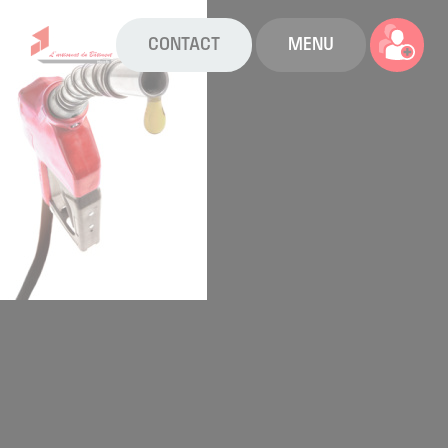
CONTACT
MENU
La CAPEB
Nos services
Agenda
Actualités
Boîte à outils
Boutique
Contact