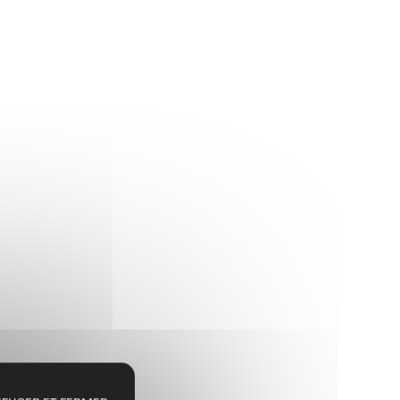
pel
parc