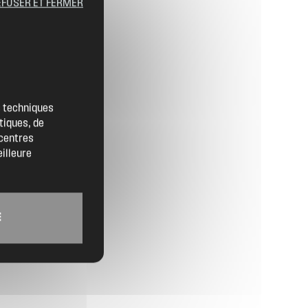
EFUSER ET FERMER
Contact
Location de salles
es techniques
tiques, de
Trouver un artisan
 centres
eilleure
Devenir adhérent
Espace adhérent
E
Nos partenaires
Billetterie