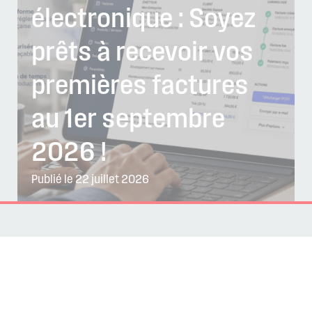
électronique : Soyez
prêts à recevoir vos
premières factures
au 1er septembre
2026 !
Publié le 22 juillet 2026