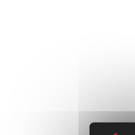
prochaineme
d’offres
pour
d’entretien
co
immobilier
e
Publié le 9 juillet 2024
La CAPEB