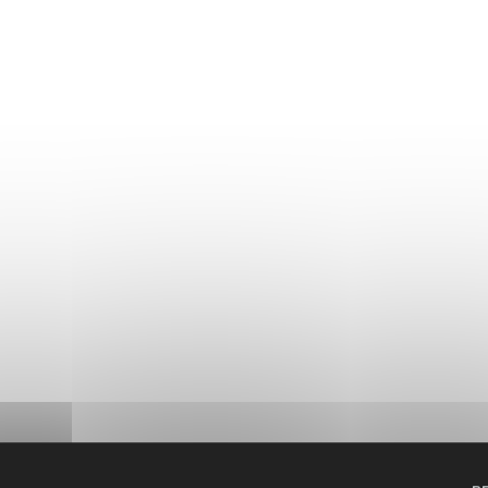
nt
lancer
un
ap
des
travaux
urant
sur
son
n
Moselle
Est