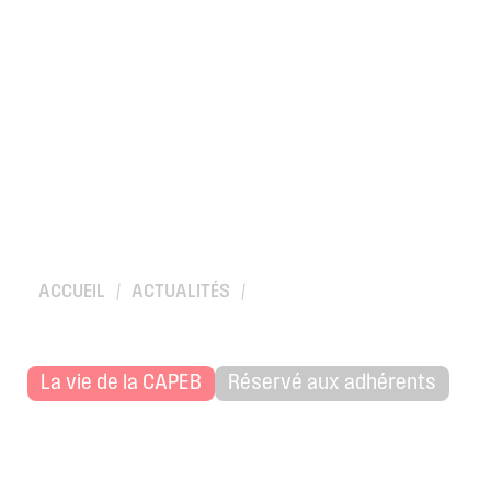
ACCUEIL
/
ACTUALITÉS
/
CDC HABITAT SAINTE BARBE VA PROCHAINEMENT LANCER
La vie de la CAPEB
Réservé aux adhérents
Cdc
Habitat
S