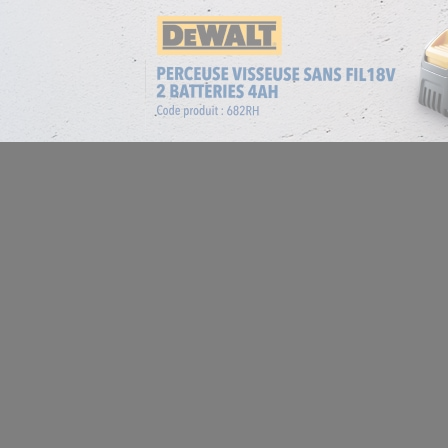
Location de salles
Trouver un artisan
Devenir adhérent
Espace adhérent
Nos partenaires
Billetterie