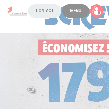
CONTACT
MENU
La CAPEB
Nos services
Agenda
Actualités
Boîte à outils
Boutique
Contact