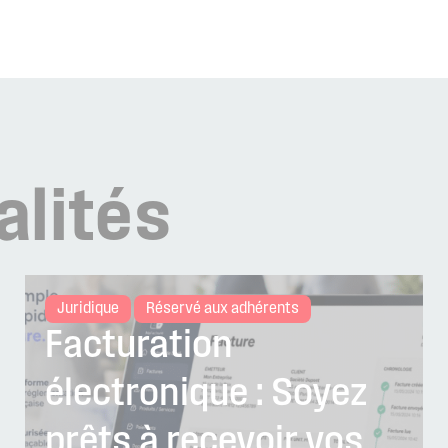
alités
Juridique
Réservé aux adhérents
Facturation
électronique : Soyez
prêts à recevoir vos