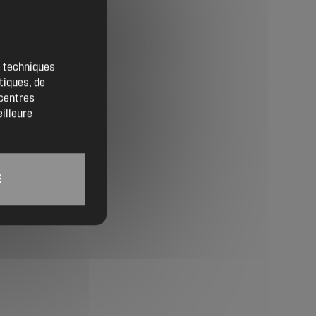
Contact
Location de salles
es techniques
tiques, de
Trouver un artisan
 centres
eilleure
Devenir adhérent
Espace adhérent
E
Nos partenaires
Billetterie