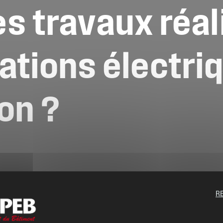
es
travaux
réal
lations
électri
ion
?
R