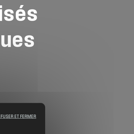
isés
ques
EFUSER ET FERMER