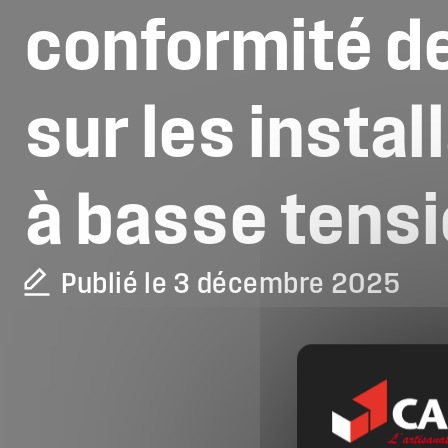
conformité
d
sur
les
instal
à
basse
tens
Publié le 3 décembre 2025
La CAPEB
Nos services