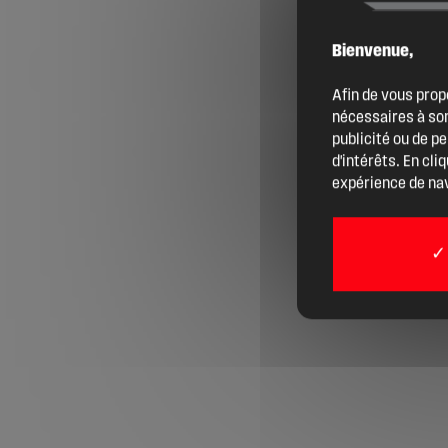
Bienvenue,
Agenda
Afin de vous prop
nécessaires à son
Actualités
publicité ou de p
d'intérêts. En cli
expérience de nav
Boîte à outils
Boutique