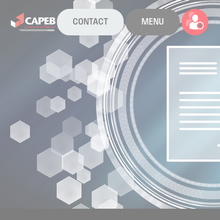
CONTACT
MENU
La CAPEB
Nos services
Agenda
Actualités
Boîte à outils
Boutique
Contact