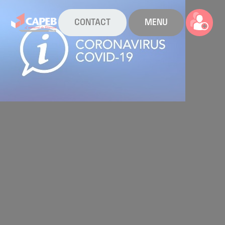
CONTACT
MENU
La CAPEB
Nos services
Agenda
Actualités
Boîte à outils
Boutique
Contact