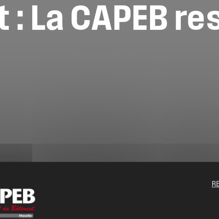
t
:
La
CAPEB
re
R