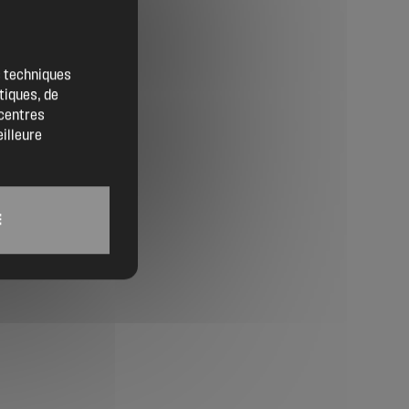
Contact
Location de salles
es techniques
tiques, de
Trouver un artisan
 centres
eilleure
Devenir adhérent
Espace adhérent
E
Nos partenaires
Billetterie