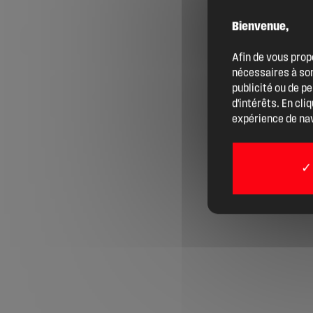
Bienvenue,
Agenda
Afin de vous prop
nécessaires à son
Actualités
publicité ou de p
d'intérêts. En cli
expérience de nav
Boîte à outils
Boutique