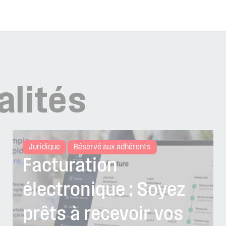
alités
Juridique
Réservé aux adhérents
Facturation
électronique : Soyez
prêts à recevoir vos