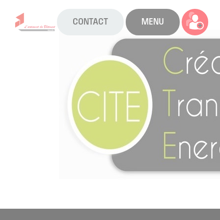
CONTACT
MENU
La CAPEB
Nos services
Agenda
Actualités
Boîte à outils
Boutique
Contact