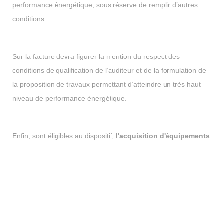
performance énergétique, sous réserve de remplir d’autres
conditions.
Sur la facture devra figurer la mention du respect des
conditions de qualification de l’auditeur et de la formulation de
la proposition de travaux permettant d’atteindre un très haut
niveau de performance énergétique.
Enfin, sont éligibles au dispositif,
l'acquisition d'équipements
de raccordement
ainsi que les droits et frais de raccordement
pour leur seule part représentative du coût de ces mêmes
équipements, à un réseau de chaleur, alimenté
majoritairement par des énergies renouvelables ou de
récupération ou par une installation de cogénération.