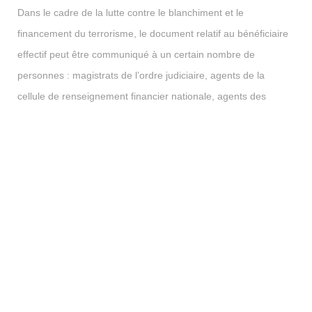
Dans le cadre de la lutte contre le blanchiment et le
financement du terrorisme, le document relatif au bénéficiaire
effectif peut être communiqué à un certain nombre de
personnes : magistrats de l’ordre judiciaire, agents de la
cellule de renseignement financier nationale, agents des
douanes, agents de la DGFIP, etc., personnes assujetties à la
lutte contre le blanchiment et le financement du terrorisme
ainsi que pour toute autre personne autorisée par une
décision de justice qui n’est plus susceptible d’une voie de
recours ordinaire.
La déclaration peut être réalisée directement par
l’entreprise auprès du greffe du RCS, si elle ne veut pas
recourir à un conseil extérieur : cf. site