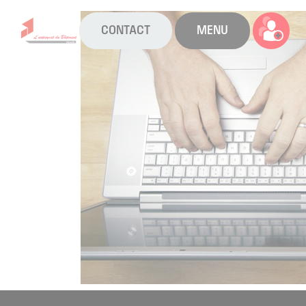
CONTACT
MENU
La CAPEB
Nos services
Agenda
Actualités
Boîte à outils
Boutique
Contact