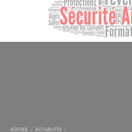
Location de salles
Trouver un artisan
Devenir adhérent
Espace adhérent
Nos partenaires
Billetterie
ACCUEIL
/
ACTUALITÉS
/