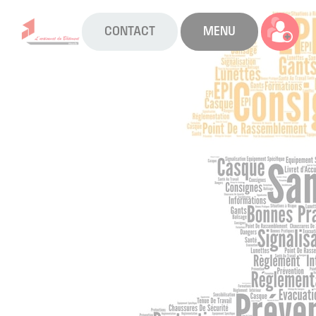
CONTACT
MENU
La CAPEB
Nos services
Agenda
Actualités
Boîte à outils
Boutique
Contact