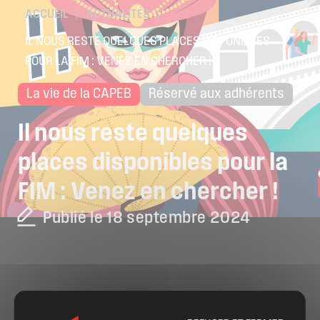
ACCUEIL
/
ACTUALITÉS
/
IL NOUS RESTE QUELQUES PLACES DISPONIBLES
POUR LA FIM : VENEZ EN CHERCHER !
La vie de la CAPEB
Réservé aux adhérents
Il
nous
reste
quelques
places
disponibles
pour
la
FIM
:
Venez
en
chercher
!
Publié le 18 septembre 2024