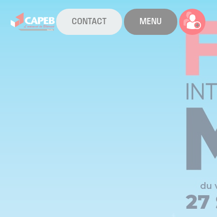
CONTACT
MENU
La CAPEB
Nos services
Agenda
Actualités
Boîte à outils
Boutique
Contact