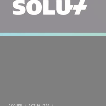
Location de salles
Trouver un artisan
Devenir adhérent
Espace adhérent
Nos partenaires
Billetterie