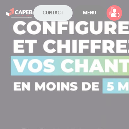
CONTACT
MENU
La CAPEB
Nos services
Agenda
Actualités
Boîte à outils
Boutique
Contact