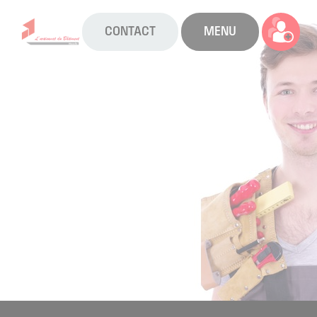
CONTACT
MENU
La CAPEB
Nos services
Agenda
Actualités
Boîte à outils
Boutique
Contact