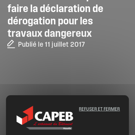
faire
la
déclaration
de
dérogation
pour
les
travaux
dangereux
Publié le 11 juillet 2017
REFUSER ET FERMER