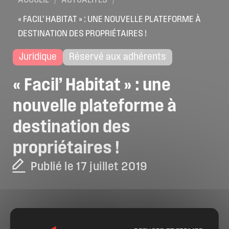
ACCUEIL
/
ACTUALITÉS
/
« FACIL’ HABITAT » : UNE NOUVELLE PLATEFORME À
DESTINATION DES PROPRIÉTAIRES !
Juridique
Réservé aux adhérents
«
Facil’
Habitat
»
:
une
nouvelle
plateforme
à
destination
des
propriétaires
!
Publié le 17 juillet 2019