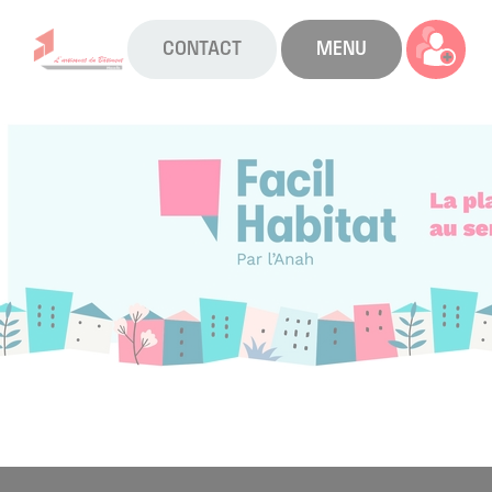
CONTACT
MENU
La CAPEB
Nos services
Agenda
Actualités
Boîte à outils
Boutique
Contact