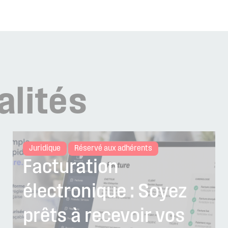
alités
Juridique
Réservé aux adhérents
Facturation
électronique : Soyez
prêts à recevoir vos