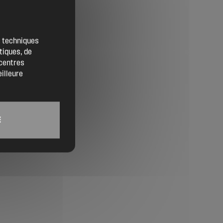
Contact
Location de salles
es techniques
tiques, de
Trouver un artisan
 centres
eilleure
Devenir adhérent
Espace adhérent
E
Nos partenaires
Billetterie