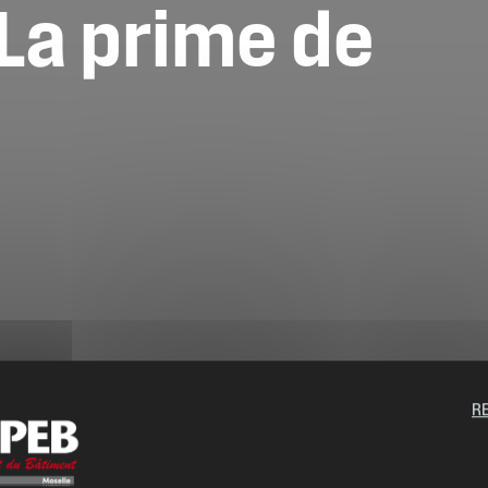
La
prime
de
R