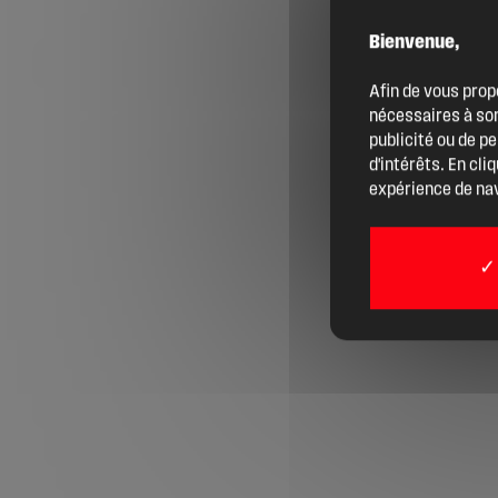
Bienvenue,
Agenda
Afin de vous prop
nécessaires à son
Actualités
publicité ou de p
d'intérêts. En cli
expérience de nav
Boîte à outils
Boutique