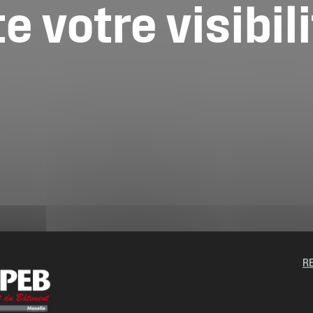
te
votre
visibil
R