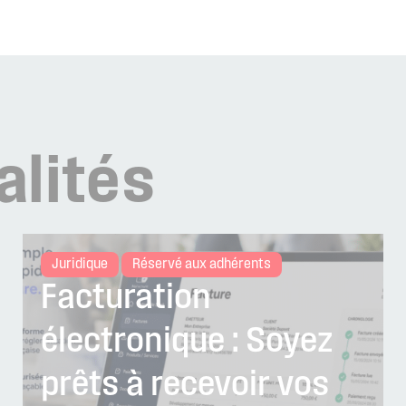
alités
Juridique
Réservé aux adhérents
Facturation
électronique : Soyez
prêts à recevoir vos