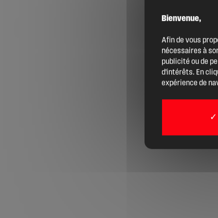
Bienvenue,
Agenda
Afin de vous prop
nécessaires à son
Actualités
publicité ou de p
d'intérêts. En cli
expérience de nav
Boîte à outils
Boutique