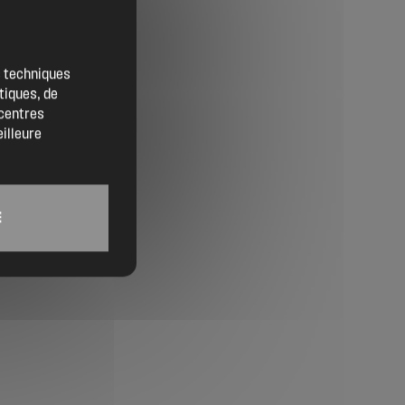
Contact
Location de salles
es techniques
tiques, de
Trouver un artisan
 centres
eilleure
Devenir adhérent
Espace adhérent
E
Nos partenaires
Billetterie