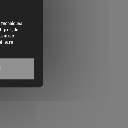
Contact
Location de salles
es techniques
tiques, de
Trouver un artisan
 centres
eilleure
Devenir adhérent
Espace adhérent
E
Nos partenaires
Billetterie