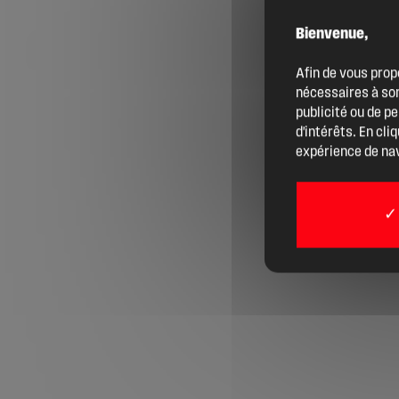
Bienvenue,
Agenda
Afin de vous prop
nécessaires à son
Actualités
publicité ou de p
d'intérêts. En cli
expérience de nav
Boîte à outils
Boutique