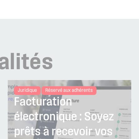
alités
Juridique
Réservé aux adhérents
Facturation
électronique : Soyez
prêts à recevoir vos