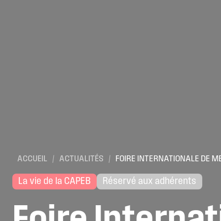
ACCUEIL
/
ACTUALITÉS
/
FOIRE INTERNATIONALE DE M
La vie de la CAPEB
Réservé aux adhérents
Foire
Internat