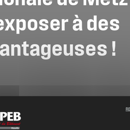
exposer
à
des
antageuses
!
R