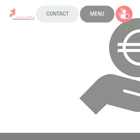
CONTACT
MENU
La CAPEB
Nos services
Agenda
Actualités
Boîte à outils
Boutique
Contact