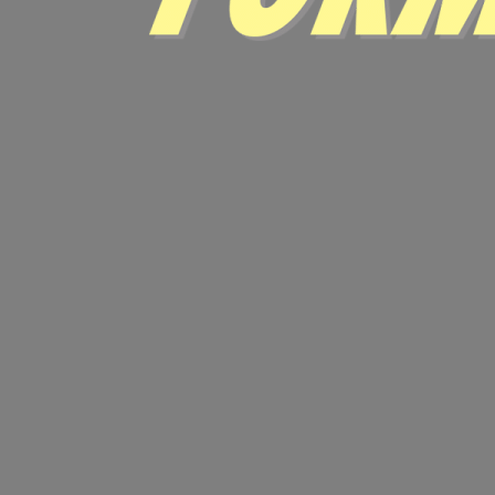
Location de salles
Trouver un artisan
Devenir adhérent
Espace adhérent
Nos partenaires
Billetterie