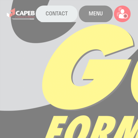
CONTACT
MENU
La CAPEB
Nos services
Agenda
Actualités
Boîte à outils
Boutique
Contact