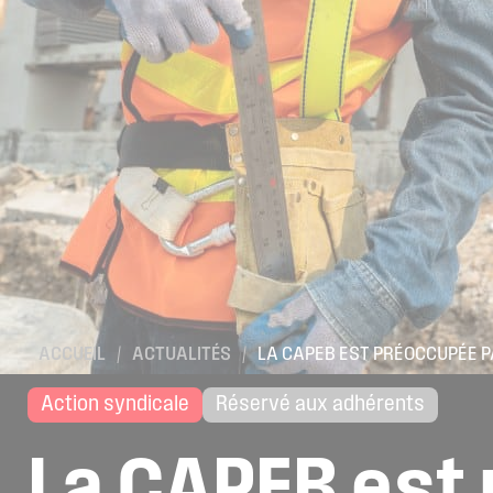
ACCUEIL
/
ACTUALITÉS
/
LA CAPEB EST PRÉOCCUPÉE P
Action syndicale
Réservé aux adhérents
La
CAPEB
est