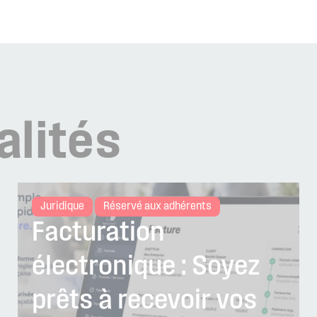
alités
Juridique
Réservé aux adhérents
Facturation
électronique : Soyez
prêts à recevoir vos