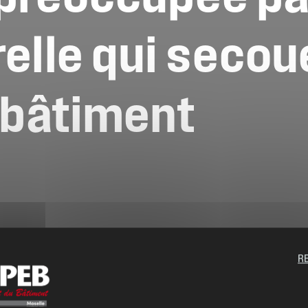
elle
qui
secou
bâtiment
R