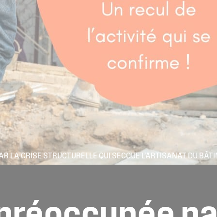
AR LA CRISE STRUCTURELLE QUI SECOUE L’ARTISANAT DU BÂT
préoccupée
pa