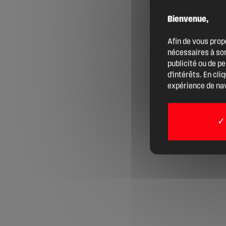
Bienvenue,
Agenda
Afin de vous prop
nécessaires à son
Actualités
publicité ou de p
d'intérêts. En cli
expérience de nav
Boîte à outils
Boutique