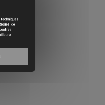
Contact
Location de salles
es techniques
tiques, de
Trouver un artisan
 centres
eilleure
Devenir adhérent
Espace adhérent
E
Nos partenaires
Billetterie