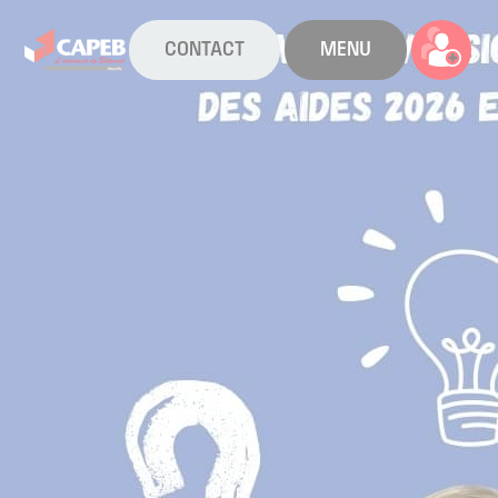
CONTACT
MENU
La CAPEB
Nos services
Agenda
Actualités
Boîte à outils
Boutique
Contact