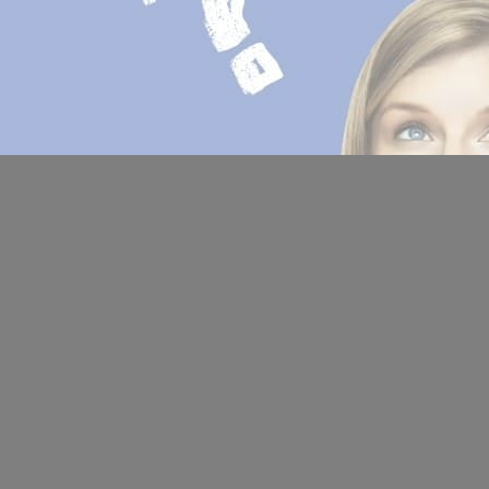
Location de salles
Trouver un artisan
Devenir adhérent
Espace adhérent
Nos partenaires
Billetterie