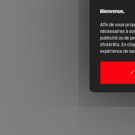
Bienvenue,
Agenda
Afin de vous prop
nécessaires à son
Actualités
publicité ou de p
d'intérêts. En cli
expérience de nav
Boîte à outils
Boutique