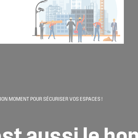
E BON MOMENT POUR SÉCURISER VOS ESPACES !
est
aussi
le
bo