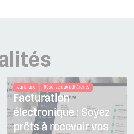
alités
Juridique
Réservé aux adhérents
Facturation
électronique : Soyez
prêts à recevoir vos