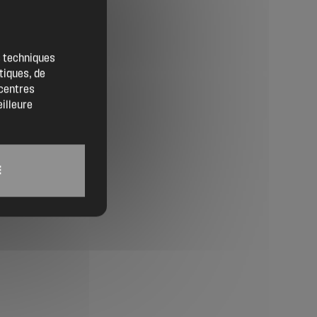
Contact
Location de salles
es techniques
tiques, de
Trouver un artisan
 centres
eilleure
Devenir adhérent
Espace adhérent
E
Nos partenaires
Billetterie