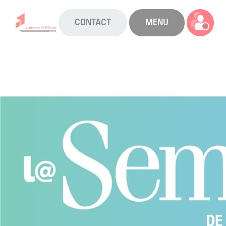
CONTACT
MENU
La CAPEB
Nos services
Agenda
Actualités
Boîte à outils
Boutique
Contact