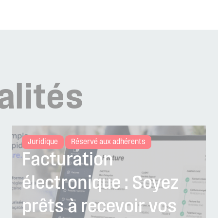
alités
Juridique
Réservé aux adhérents
Facturation
électronique : Soyez
prêts à recevoir vos