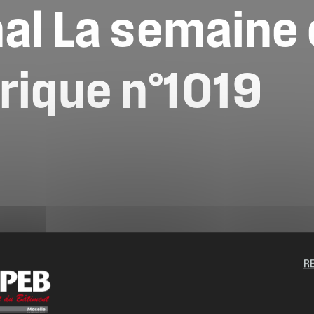
nal
La
semaine
rique
n°1019
R