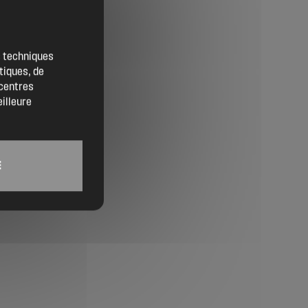
Contact
Location de salles
es techniques
tiques, de
Trouver un artisan
 centres
eilleure
Devenir adhérent
Espace adhérent
E
Nos partenaires
Billetterie