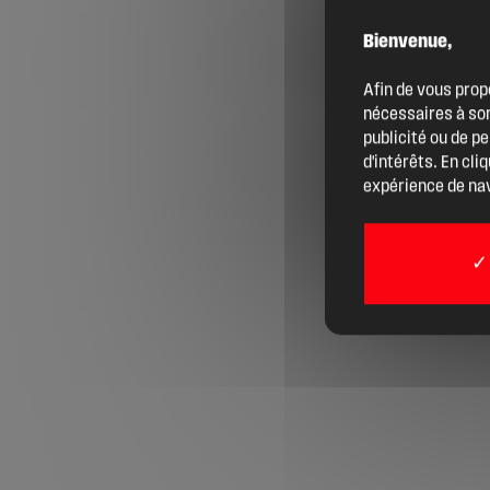
Bienvenue,
Agenda
Afin de vous prop
nécessaires à son
Actualités
publicité ou de p
d'intérêts. En cli
expérience de nav
Boîte à outils
Boutique