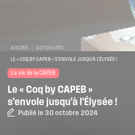
ACCUEIL
/
ACTUALITÉS
/
LE « COQ BY CAPEB » S’ENVOLE JUSQU’À L’ÉLYSÉE !
La vie de la CAPEB
Le
«
Coq
by
CAPEB
»
s’envole
jusqu’à
l’Élysée
!
Publié le 30 octobre 2024