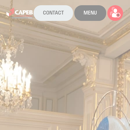
CONTACT
MENU
La CAPEB
Nos services
Agenda
Actualités
Boîte à outils
Boutique
Contact