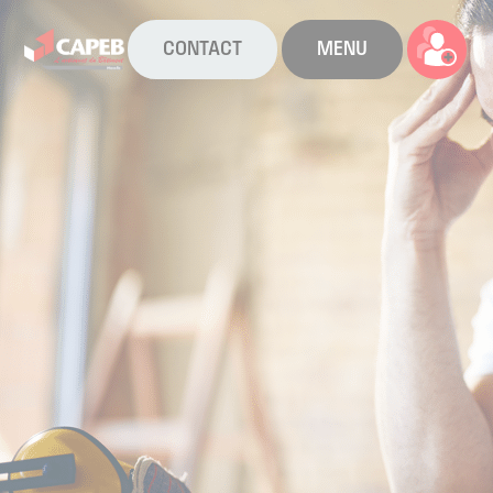
CONTACT
MENU
La CAPEB
Nos services
Agenda
Actualités
Boîte à outils
Boutique
Contact