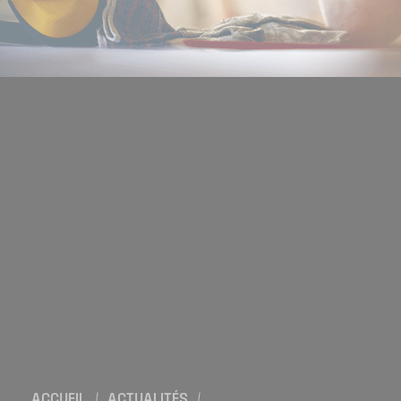
Location de salles
Trouver un artisan
Devenir adhérent
Espace adhérent
Nos partenaires
Billetterie
ACCUEIL
/
ACTUALITÉS
/