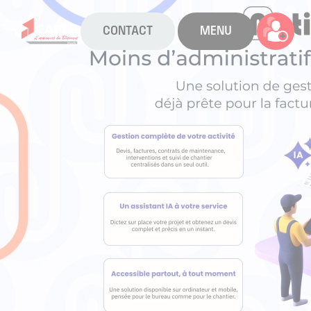
CONTACT
MENU
La CAPEB
Nos services
Agenda
Actualités
Boîte à outils
Boutique
Contact