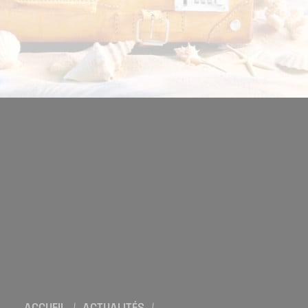
Location de salles
Trouver un artisan
Devenir adhérent
Espace adhérent
Nos partenaires
Billetterie