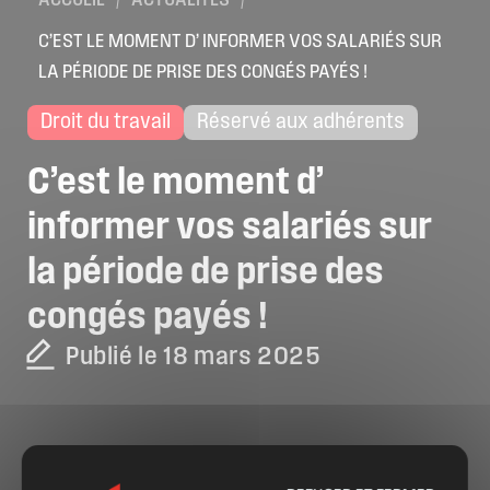
ACCUEIL
/
ACTUALITÉS
/
C’EST LE MOMENT D’ INFORMER VOS SALARIÉS SUR
LA PÉRIODE DE PRISE DES CONGÉS PAYÉS !
Droit du travail
Réservé aux adhérents
C’est
le
moment
d’
informer
vos
salariés
sur
la
période
de
prise
des
congés
payés
!
Publié le 18 mars 2025