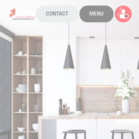
CONTACT
MENU
La CAPEB
Nos services
Agenda
Actualités
Boîte à outils
Boutique
Contact