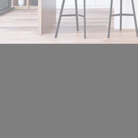
Location de salles
Trouver un artisan
Devenir adhérent
Espace adhérent
Nos partenaires
Billetterie