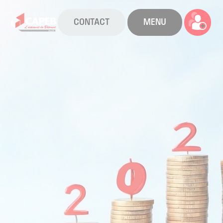
CONTACT
MENU
La CAPEB
Nos services
Agenda
Actualités
Boîte à outils
Boutique
Contact