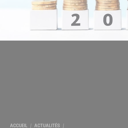
Location de salles
Trouver un artisan
Devenir adhérent
Espace adhérent
Nos partenaires
Billetterie
ACCUEIL
/
ACTUALITÉS
/