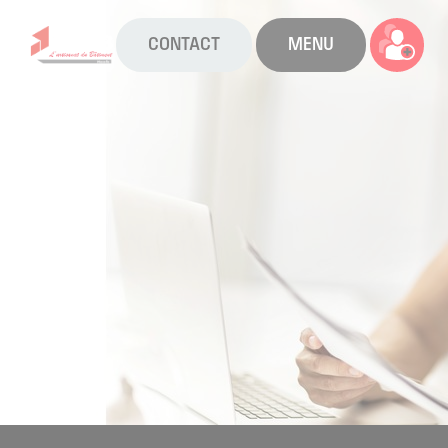
CONTACT
MENU
La CAPEB
Nos services
Agenda
Actualités
Boîte à outils
Boutique
Contact